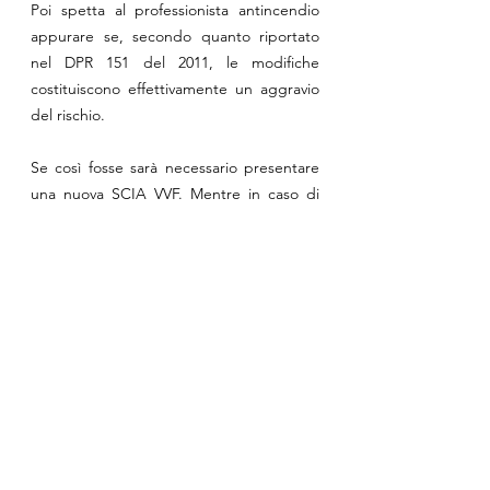
Poi spetta al professionista antincendio 
appurare se, secondo quanto riportato 
nel DPR 151 del 2011, le modifiche 
costituiscono effettivamente un aggravio 
del rischio.
Se così fosse sarà necessario presentare 
una nuova SCIA VVF. Mentre in caso di 
modifiche senza aggravio delle 
precedenti condizioni di sicurezza 
antincendio sarà sufficiente presentare 
una SCIA VVF relativa alle sole modifiche 
apportate, accompagnata da una 
dichiarazione di non aggravio del rischio.
6. Considerazioni personali
Concludendo questo articolo che spero vi 
aiuterà a fare un po’ di chiarezza nel 
mondo della prevenzione incendi, il 