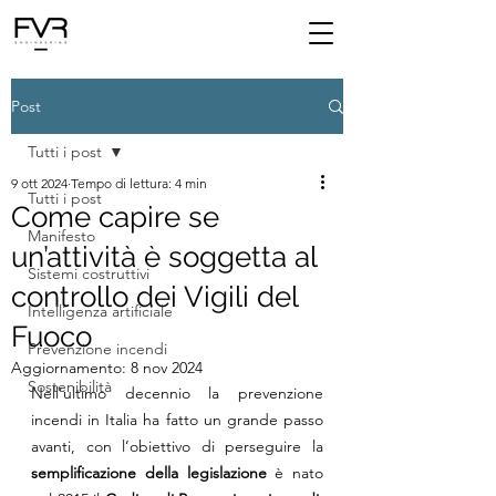
Post
Tutti i post
9 ott 2024
Tempo di lettura: 4 min
Tutti i post
Come capire se
Manifesto
un’attività è soggetta al
Sistemi costruttivi
controllo dei Vigili del
Intelligenza artificiale
Fuoco
Prevenzione incendi
Aggiornamento:
8 nov 2024
Sostenibilità
Nell’ultimo decennio la prevenzione 
incendi in Italia ha fatto un grande passo 
avanti, con l’obiettivo di perseguire la 
semplificazione della legislazione
 è nato 