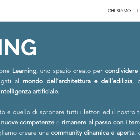
CHI SIAMO
I
ING
zione
Learning
, uno spazio creato per
condividere
egati al
mondo dell’architettura e dell’edilizia
, 
intelligenza artificiale
.
 è quello di spronare tutti i lettori ed il nostro 
e nuove competenze
e
rimanere al passo con i tem
gliamo creare una
community dinamica e aperta
,